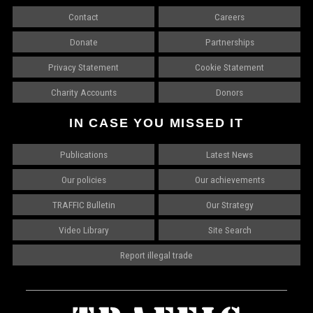
Contact
Careers
Donate
Partnerships
Privacy Statement
Cookie Statement
Charity Accounts
Donors
IN CASE YOU MISSED IT
Publications
Latest News
Our policies
Our achievements
TRAFFIC Bulletin
Our Strategy
Video Library
Site Search
Report illegal trade