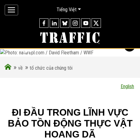
Tiếng Việt
TỔ CHỨC CỦA CHÚNG
i
TÔI
NHÂN VIÊN, VĂN PHÒNG, CƠ HỘI NGHỀ
NGHIỆP VÀ THÔNG TIN TÀI CHÍNH CỦA
»
»
Photo: naturepl.com / David Fleetham / WWF
về
tổ chức của chúng tôi
CHÚNG TÔI
English
ĐI ĐẦU TRONG LĨNH VỰC
BẢO TỒN ĐỘNG THỰC VẬT
HOANG DÃ